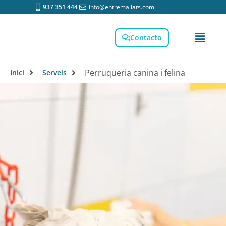
937 351 444
info@entremaliats.com
Contacto
Perruqueria canina i felina
Inici
Serveis