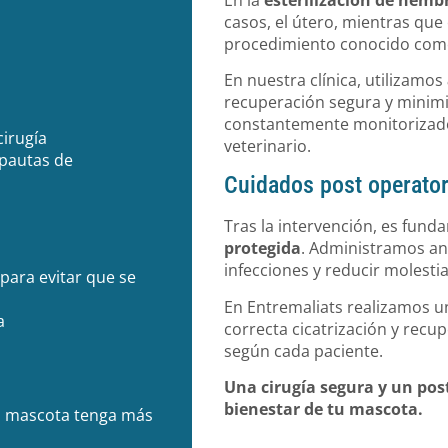
casos, el útero, mientras que
procedimiento conocido como
En nuestra clínica, utilizamos
recuperación segura y minimiz
constantemente monitorizado 
cirugía
veterinario.
 pautas de
Cuidados post operator
Tras la intervención, es fun
protegida
. Administramos ant
infecciones y reducir molestia
 para evitar que se
En Entremaliats realizamos u
a
correcta cicatrización y rec
según cada paciente.
Una cirugía segura y un pos
bienestar de tu mascota.
u mascota tenga más